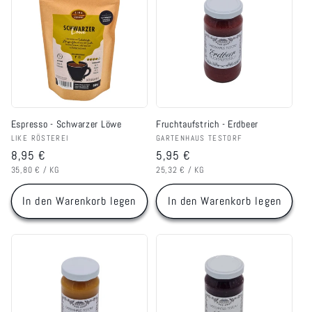
Espresso - Schwarzer Löwe
Fruchtaufstrich - Erdbeer
Anbieter:
Anbieter:
LIKE RÖSTEREI
GARTENHAUS TESTORF
Normaler
8,95 €
Normaler
5,95 €
GRUNDPREIS
PRO
GRUNDPREIS
PRO
Preis
Preis
35,80 €
/
KG
25,32 €
/
KG
In den Warenkorb legen
In den Warenkorb legen