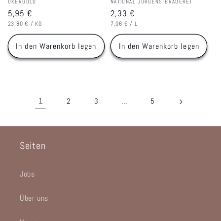
Anbieter:
Anbieter:
OKERGOLD
NATIONAL JÜRGENS BRAUEREI
Normaler
5,95 €
Normaler
2,33 €
GRUNDPREIS
PRO
GRUNDPREIS
PRO
Preis
Preis
23,80 €
/
KG
7,06 €
/
L
In den Warenkorb legen
In den Warenkorb legen
1
…
2
3
5
Seiten
Jobs
Über uns