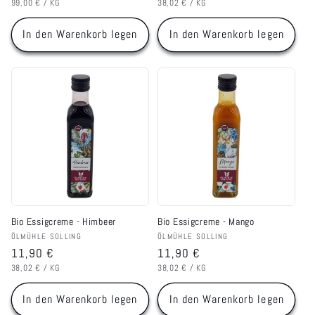
GRUNDPREIS
PRO
GRUNDPREIS
PRO
Preis
Preis
99,00 €
/
KG
38,02 €
/
KG
In den Warenkorb legen
In den Warenkorb legen
Bio Essigcreme - Himbeer
Bio Essigcreme - Mango
Anbieter:
Anbieter:
ÖLMÜHLE SOLLING
ÖLMÜHLE SOLLING
Normaler
11,90 €
Normaler
11,90 €
GRUNDPREIS
PRO
GRUNDPREIS
PRO
Preis
Preis
38,02 €
/
KG
38,02 €
/
KG
In den Warenkorb legen
In den Warenkorb legen