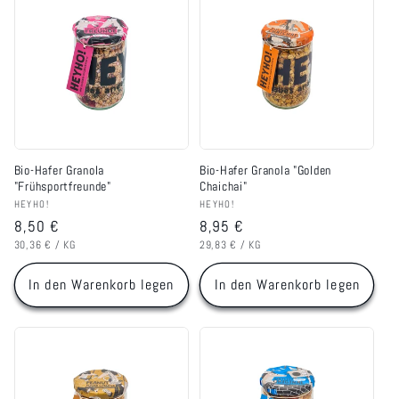
Bio-Hafer Granola
Bio-Hafer Granola "Golden
"Frühsportfreunde"
Chaichai"
Anbieter:
Anbieter:
HEYHO!
HEYHO!
Normaler
8,50 €
Normaler
8,95 €
GRUNDPREIS
PRO
GRUNDPREIS
PRO
Preis
Preis
30,36 €
/
KG
29,83 €
/
KG
In den Warenkorb legen
In den Warenkorb legen