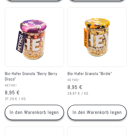
Bio-Hafer Granola "Berry Berry
Bio-Hafer Granola "Birdie"
Disco"
Anbieter:
HEYHO!
Anbieter:
HEYHO!
Normaler
8,95 €
Normaler
8,95 €
GRUNDPREIS
PRO
Preis
28,87 €
/
KG
GRUNDPREIS
PRO
Preis
37,29 €
/
KG
In den Warenkorb legen
In den Warenkorb legen