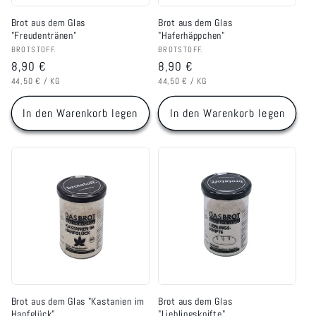
Brot aus dem Glas
Brot aus dem Glas
"Freudentränen"
"Haferhäppchen"
Anbieter:
Anbieter:
BROTSTOFF.
BROTSTOFF.
Normaler
8,90 €
Normaler
8,90 €
GRUNDPREIS
PRO
GRUNDPREIS
PRO
Preis
Preis
44,50 €
/
KG
44,50 €
/
KG
In den Warenkorb legen
In den Warenkorb legen
Brot aus dem Glas "Kastanien im
Brot aus dem Glas
Hanfglück"
"Lieblingsknifte"