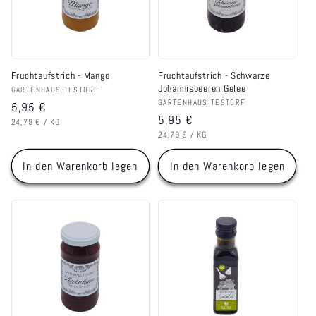
Fruchtaufstrich - Mango
Fruchtaufstrich - Schwarze
Johannisbeeren Gelee
Anbieter:
GARTENHAUS TESTORF
Anbieter:
GARTENHAUS TESTORF
Normaler
5,95 €
Normaler
5,95 €
GRUNDPREIS
PRO
Preis
24,79 €
/
KG
GRUNDPREIS
PRO
Preis
24,79 €
/
KG
In den Warenkorb legen
In den Warenkorb legen