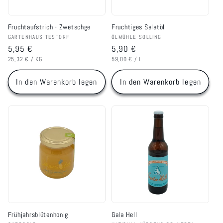
Fruchtaufstrich - Zwetschge
Fruchtiges Salatöl
Anbieter:
Anbieter:
GARTENHAUS TESTORF
ÖLMÜHLE SOLLING
Normaler
5,95 €
Normaler
5,90 €
GRUNDPREIS
PRO
GRUNDPREIS
PRO
Preis
Preis
25,32 €
/
KG
59,00 €
/
L
In den Warenkorb legen
In den Warenkorb legen
Frühjahrsblütenhonig
Gala Hell