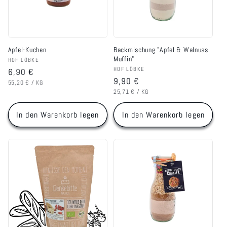
r
i
Apfel-Kuchen
Backmischung "Apfel & Walnuss
e
Muffin"
Anbieter:
HOF LÖBKE
Anbieter:
HOF LÖBKE
Normaler
6,90 €
:
Normaler
9,90 €
GRUNDPREIS
PRO
Preis
55,20 €
/
KG
GRUNDPREIS
PRO
Preis
25,71 €
/
KG
In den Warenkorb legen
In den Warenkorb legen