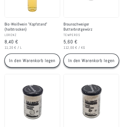
Bio-Weißwein "Kopfstand"
Braunschweiger
(halbtrocken)
Butterbrotgewürz
Anbieter:
Anbieter:
LORENZ
TEMPEROS
Normaler
8,40 €
Normaler
5,60 €
GRUNDPREIS
PRO
GRUNDPREIS
PRO
Preis
Preis
11,20 €
/
L
112,00 €
/
KG
In den Warenkorb legen
In den Warenkorb legen