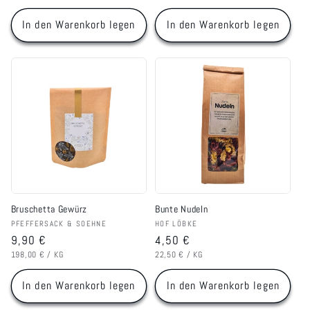
In den Warenkorb legen
In den Warenkorb legen
Bruschetta Gewürz
Bunte Nudeln
Anbieter:
Anbieter:
PFEFFERSACK & SOEHNE
HOF LÖBKE
Normaler
9,90 €
Normaler
4,50 €
GRUNDPREIS
PRO
GRUNDPREIS
PRO
Preis
Preis
198,00 €
/
KG
22,50 €
/
KG
In den Warenkorb legen
In den Warenkorb legen