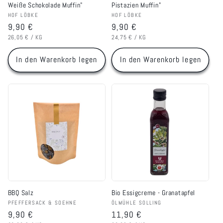
Weiße Schokolade Muffin"
Pistazien Muffin"
Anbieter:
Anbieter:
HOF LÖBKE
HOF LÖBKE
Normaler
9,90 €
Normaler
9,90 €
GRUNDPREIS
PRO
GRUNDPREIS
PRO
Preis
Preis
26,05 €
/
KG
24,75 €
/
KG
In den Warenkorb legen
In den Warenkorb legen
BBQ Salz
Bio Essigcreme - Granatapfel
Anbieter:
Anbieter:
PFEFFERSACK & SOEHNE
ÖLMÜHLE SOLLING
Normaler
9,90 €
Normaler
11,90 €