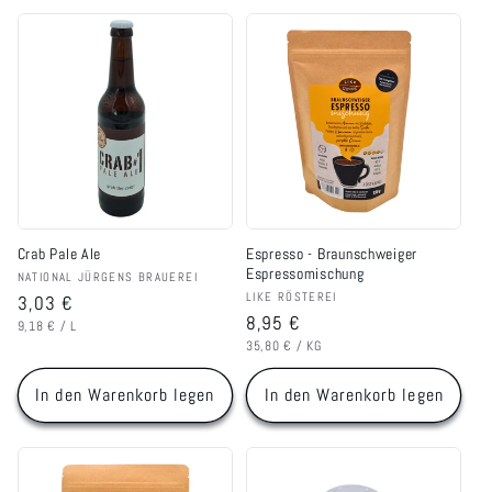
Crab Pale Ale
Espresso - Braunschweiger
Espressomischung
Anbieter:
NATIONAL JÜRGENS BRAUEREI
Anbieter:
LIKE RÖSTEREI
Normaler
3,03 €
Normaler
8,95 €
GRUNDPREIS
PRO
Preis
9,18 €
/
L
GRUNDPREIS
PRO
Preis
35,80 €
/
KG
In den Warenkorb legen
In den Warenkorb legen