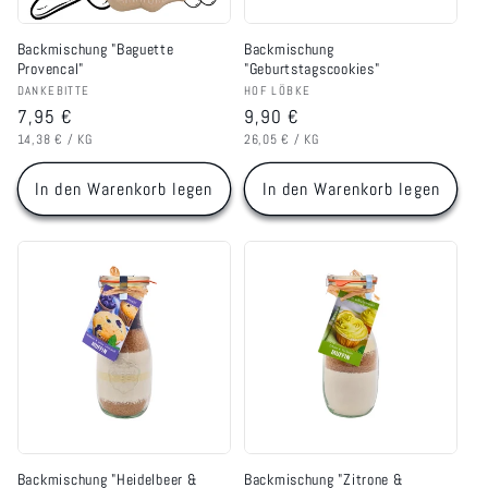
Backmischung "Baguette
Backmischung
Provencal"
"Geburtstagscookies"
Anbieter:
Anbieter:
DANKEBITTE
HOF LÖBKE
Normaler
7,95 €
Normaler
9,90 €
GRUNDPREIS
PRO
GRUNDPREIS
PRO
Preis
Preis
14,38 €
/
KG
26,05 €
/
KG
In den Warenkorb legen
In den Warenkorb legen
Backmischung "Heidelbeer &
Backmischung "Zitrone &