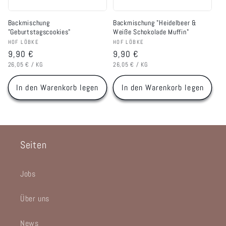
Backmischung
Backmischung "Heidelbeer &
"Geburtstagscookies"
Weiße Schokolade Muffin"
Anbieter:
Anbieter:
HOF LÖBKE
HOF LÖBKE
Normaler
9,90 €
Normaler
9,90 €
GRUNDPREIS
PRO
GRUNDPREIS
PRO
Preis
Preis
26,05 €
/
KG
26,05 €
/
KG
In den Warenkorb legen
In den Warenkorb legen
Seiten
Jobs
Über uns
News