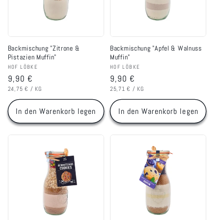
r
i
Backmischung "Zitrone &
Backmischung "Apfel & Walnuss
e
Pistazien Muffin"
Muffin"
Anbieter:
Anbieter:
HOF LÖBKE
HOF LÖBKE
:
Normaler
9,90 €
Normaler
9,90 €
GRUNDPREIS
PRO
GRUNDPREIS
PRO
Preis
Preis
24,75 €
/
KG
25,71 €
/
KG
In den Warenkorb legen
In den Warenkorb legen