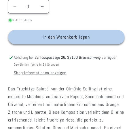
Verringere
Erhöhe
die
die
6 AUF LAGER
Menge
Menge
für
für
Fruchtiges
Fruchtiges
In den Warenkorb legen
Salatöl
Salatöl
Abholung bei
Schlosspassage 26, 38100 Braunschweig
verfügbar
Gewöhnlich fertig in 24 Stunden
Shop-Informationen anzeigen
Das Fruchtige Salatöl von der Ölmühle Solling ist eine
exquisite Mischung aus nativem Rapsöl, Sonnenblumenöl und
Olivenöl, verfeinert mit natürlichen Zitrusölen aus Orange,
Zitrone und Limette. Diese Komposition verleiht dem Öl eine
erfrischende, leicht fruchtige Note, die perfekt zu
sommerlichen Salaten, Dips und Marinaden passt. Es eignet