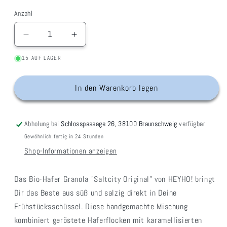
Anzahl
Verringere
Erhöhe
die
die
15 AUF LAGER
Menge
Menge
für
für
Bio-
Bio-
In den Warenkorb legen
Hafer
Hafer
Granola
Granola
&quot;Saltcity
&quot;Saltcity
Abholung bei
Schlosspassage 26, 38100 Braunschweig
verfügbar
Original&quot;
Original&quot;
Gewöhnlich fertig in 24 Stunden
Shop-Informationen anzeigen
Das Bio-Hafer Granola "Saltcity Original" von HEYHO! bringt
Dir das Beste aus süß und salzig direkt in Deine
Frühstücksschüssel. Diese handgemachte Mischung
kombiniert geröstete Haferflocken mit karamellisierten