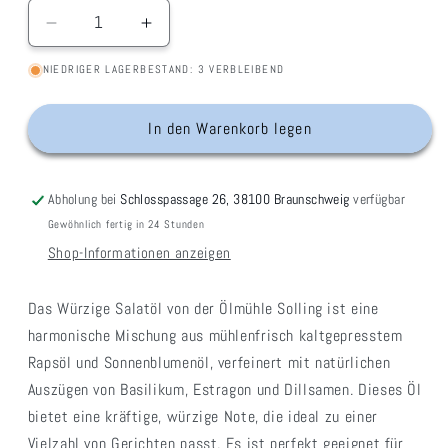
Verringere
Erhöhe
die
die
NIEDRIGER LAGERBESTAND: 3 VERBLEIBEND
Menge
Menge
für
für
Würziges
Würziges
In den Warenkorb legen
Salatöl
Salatöl
Abholung bei
Schlosspassage 26, 38100 Braunschweig
verfügbar
Gewöhnlich fertig in 24 Stunden
Shop-Informationen anzeigen
Das Würzige Salatöl von der Ölmühle Solling ist eine
harmonische Mischung aus mühlenfrisch kaltgepresstem
Rapsöl und Sonnenblumenöl, verfeinert mit natürlichen
Auszügen von Basilikum, Estragon und Dillsamen. Dieses Öl
bietet eine kräftige, würzige Note, die ideal zu einer
Vielzahl von Gerichten passt. Es ist perfekt geeignet für