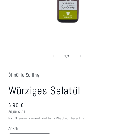
Medien
1
in
von
1
/
4
Modal
öffnen
Ölmühle Solling
Würziges Salatöl
Normaler
5,90 €
GRUNDPREIS
PRO
Preis
59,00 €
/
L
Inkl. Steuern.
Versand
wird beim Checkout berechnet
Anzahl