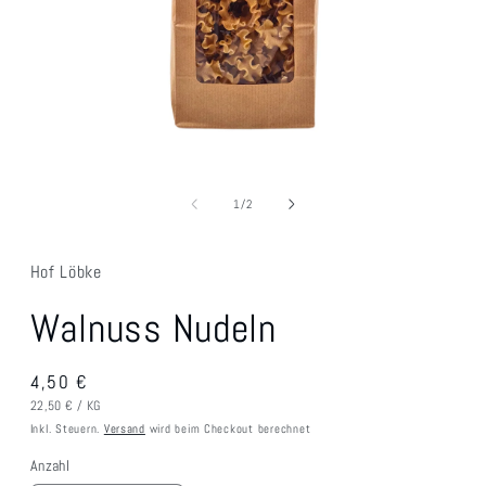
Medien
1
in
von
1
/
2
Modal
öffnen
Hof Löbke
Walnuss Nudeln
Normaler
4,50 €
GRUNDPREIS
PRO
Preis
22,50 €
/
KG
Inkl. Steuern.
Versand
wird beim Checkout berechnet
Anzahl