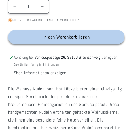
Verringere
Erhöhe
die
die
NIEDRIGER LAGERBESTAND: 5 VERBLEIBEND
Menge
Menge
für
für
Walnuss
Walnuss
In den Warenkorb legen
Nudeln
Nudeln
Abholung bei
Schlosspassage 26, 38100 Braunschweig
verfügbar
Gewöhnlich fertig in 24 Stunden
Shop-Informationen anzeigen
Die Walnuss Nudeln vom Hof Löbke bieten einen einzigartig
nussigen Geschmack, der perfekt zu Käse- oder
Kräutersaucen, Fleischgerichten und Gemüse passt. Diese
handgemachten Nudeln enthalten gehackte Walnusskerne,
die ihnen eine besonders feine Note verleihen. Die
Kombination aus Hartweizengrieß und Walnüssen sorgt für