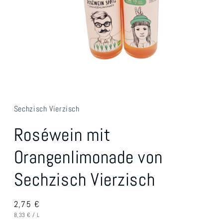
Medien
1
in
Modal
Sechzisch Vierzisch
öffnen
Roséwein mit
Orangenlimonade von
Sechzisch Vierzisch
Normaler
2,75 €
GRUNDPREIS
PRO
Preis
8,33 €
/
L