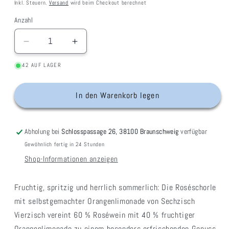
Inkl. Steuern.
Versand
wird beim Checkout berechnet
Anzahl
Verringere
Erhöhe
die
die
42 AUF LAGER
Menge
Menge
für
für
Roséwein
Roséwein
In den Warenkorb legen
mit
mit
Orangenlimonade
Orangenlimonade
von
von
Abholung bei
Schlosspassage 26, 38100 Braunschweig
verfügbar
Sechzisch
Sechzisch
Gewöhnlich fertig in 24 Stunden
Vierzisch
Vierzisch
Shop-Informationen anzeigen
Fruchtig, spritzig und herrlich sommerlich: Die Roséschorle
mit selbstgemachter Orangenlimonade von Sechzisch
Vierzisch vereint 60 % Roséwein mit 40 % fruchtiger