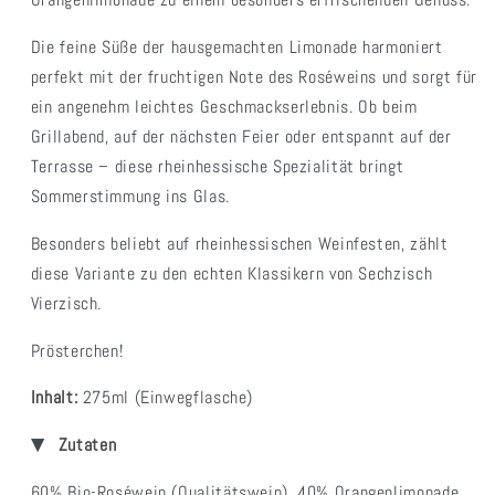
Orangenlimonade zu einem besonders erfrischenden Genuss.
Die feine Süße der hausgemachten Limonade harmoniert
perfekt mit der fruchtigen Note des Roséweins und sorgt für
ein angenehm leichtes Geschmackserlebnis. Ob beim
Grillabend, auf der nächsten Feier oder entspannt auf der
Terrasse – diese rheinhessische Spezialität bringt
Sommerstimmung ins Glas.
Besonders beliebt auf rheinhessischen Weinfesten, zählt
diese Variante zu den echten Klassikern von Sechzisch
Vierzisch.
Prösterchen!
Inhalt:
275ml (Einwegflasche)
Zutaten
60% Bio-Roséwein (Qualitätswein), 40% Orangenlimonade