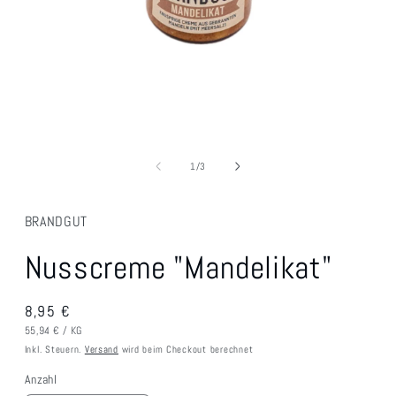
Medien
1
in
von
1
/
3
Modal
öffnen
BRANDGUT
Nusscreme "Mandelikat"
Normaler
8,95 €
GRUNDPREIS
PRO
Preis
55,94 €
/
KG
Inkl. Steuern.
Versand
wird beim Checkout berechnet
Anzahl