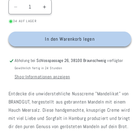
Verringere
Erhöhe
die
die
34 AUF LAGER
Menge
Menge
für
für
Nusscreme
Nusscreme
In den Warenkorb legen
&quot;Mandelikat&quot;
&quot;Mandelikat&quot;
Abholung bei
Schlosspassage 26, 38100 Braunschweig
verfügbar
Gewöhnlich fertig in 24 Stunden
Shop-Informationen anzeigen
Entdecke die unwiderstehliche Nusscreme "Mandelikat" von
BRANDGUT, hergestellt aus gebrannten Mandeln mit einem
Hauch Meersalz. Diese handgemachte, knusprige Creme wird
mit viel Liebe und Sorgfalt in Hamburg produziert und bringt
dir den puren Genuss von gerösteten Mandeln auf dein Brot.