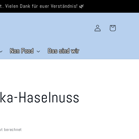
. Vielen Dank für euer Verständnis! 🌿
Einloggen
Warenkorb
Non Food
Das sind wir
kka-Haselnuss
ut berechnet