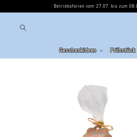
Direkt
Betriebsferien vom 27.07. bis zum 08.
zum
Inhalt
Geschenkideen
Frühstück
Zu
Produktinformationen
springen