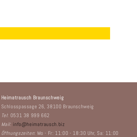
Heimatrausch Braunschweig
Schlosspassage 26, 38100 Braunschweig
Tel
: 0531 38 999 662
Mail
:
info@heimatrausch.biz
Öffnungszeiten
: Mo - Fr: 11:00 - 18:30 Uhr, Sa: 11:00