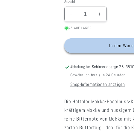
Anzahl
Verringere
Erhöhe
die
die
25 AUF LAGER
Menge
Menge
für
für
Kekse
Kekse
In den Ware
-
-
Mokka-
Mokka-
Haselnuss
Haselnuss
Abholung bei
Schlosspassage 26, 381
Gewöhnlich fertig in 24 Stunden
Shop-Informationen anzeigen
Die Hoftaler Mokka-Haselnuss-K
kräftigem Mokka und nussigem 
feine Bitternote von Mokka mit
zarten Butterteig. Ideal für di