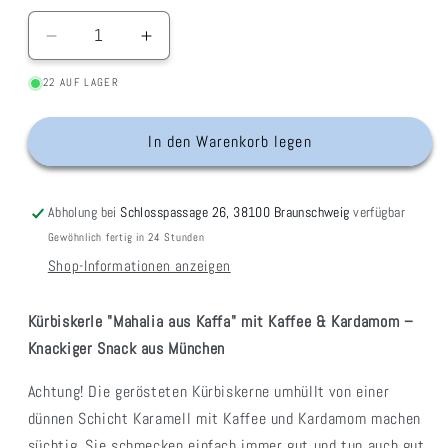
Verringere
Erhöhe
die
die
22 AUF LAGER
Menge
Menge
für
für
Kürbiskerle
Kürbiskerle
In den Warenkorb legen
mit
mit
Kaffee
Kaffee
&amp;
&amp;
Abholung bei
Schlosspassage 26, 38100 Braunschweig
verfügbar
Kardamom
Kardamom
Gewöhnlich fertig in 24 Stunden
Shop-Informationen anzeigen
Kürbiskerle "Mahalia aus Kaffa" mit Kaffee & Kardamom –
Knackiger Snack aus München
Achtung! Die gerösteten Kürbiskerne umhüllt von einer
dünnen Schicht Karamell mit Kaffee und Kardamom machen
süchtig. Sie schmecken einfach immer gut und tun auch gut.