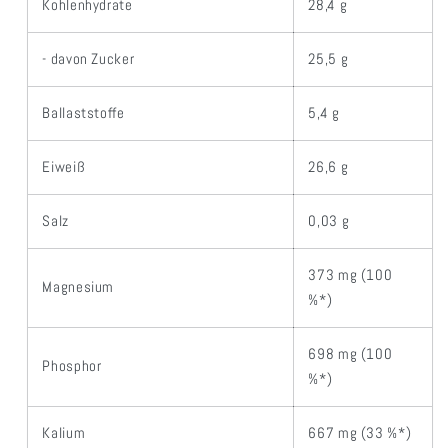
Kohlenhydrate
28,4 g
- davon Zucker
25,5 g
Ballaststoffe
5,4 g
Eiweiß
26,6 g
Salz
0,03 g
373 mg (100
Magnesium
%*)
698 mg (100
Phosphor
%*)
Kalium
667 mg (33 %*)