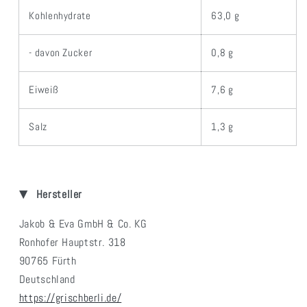
Kohlenhydrate
63,0 g
- davon Zucker
0,8 g
Eiweiß
7,6 g
Salz
1,3 g
Hersteller
Jakob & Eva GmbH & Co. KG
Ronhofer Hauptstr. 318
90765 Fürth
Deutschland
https://grischberli.de/