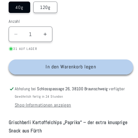
40g
120g
Anzahl
Verringere
Erhöhe
die
die
31 AUF LAGER
Menge
Menge
für
für
Kartoffelchips
Kartoffelchips
In den Warenkorb legen
&quot;Paprika&quot;
&quot;Paprika&quot;
Abholung bei
Schlosspassage 26, 38100 Braunschweig
verfügbar
Gewöhnlich fertig in 24 Stunden
Shop-Informationen anzeigen
Grischberli Kartoffelchips „Paprika“ – der extra knusprige
Snack aus Fürth