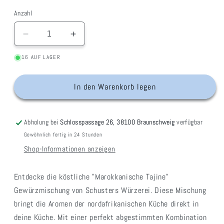
Anzahl
Verringere
Erhöhe
die
die
16 AUF LAGER
Menge
Menge
für
für
Gewürzmischung
Gewürzmischung
In den Warenkorb legen
&quot;Marokkanische
&quot;Marokkanische
Tajine&quot;
Tajine&quot;
Abholung bei
Schlosspassage 26, 38100 Braunschweig
verfügbar
Gewöhnlich fertig in 24 Stunden
Shop-Informationen anzeigen
Entdecke die köstliche "Marokkanische Tajine"
Gewürzmischung von Schusters Würzerei. Diese Mischung
bringt die Aromen der nordafrikanischen Küche direkt in
deine Küche. Mit einer perfekt abgestimmten Kombination